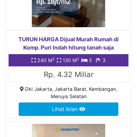
TURUN HARGA Dijual Murah Rumah di
Komp. Puri Indah hitung tanah saja
2
2
240 M
130 M
5
3
Rp. 4.32 Miliar
Dki Jakarta
,
Jakarta Barat
,
Kembangan
,
Meruya Selatan
Lihat Iklan