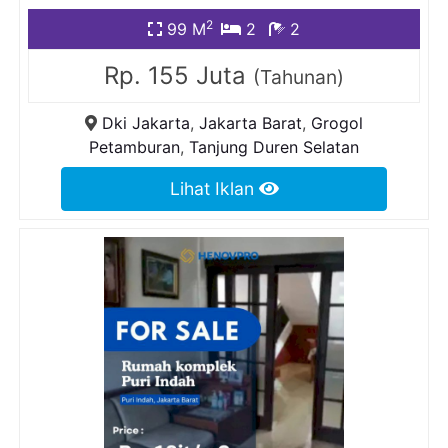
2
99 M
2
2
Rp. 155 Juta
(Tahunan)
Dki Jakarta
,
Jakarta Barat
,
Grogol
Petamburan
,
Tanjung Duren Selatan
Lihat Iklan