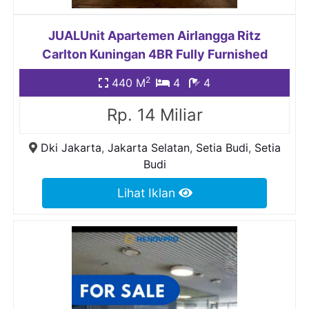
JUALUnit Apartemen Airlangga Ritz
Carlton Kuningan 4BR Fully Furnished
2
440 M
4
4
Rp. 14 Miliar
Dki Jakarta
,
Jakarta Selatan
,
Setia Budi
,
Setia
Budi
Lihat Iklan