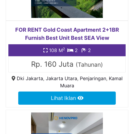
FOR RENT Gold Coast Apartment 2+1BR
Furnish Best Unit Best SEA View
2
108 M
2
2
Rp. 160 Juta
(Tahunan)
Dki Jakarta
,
Jakarta Utara
,
Penjaringan
,
Kamal
Muara
Lihat Iklan