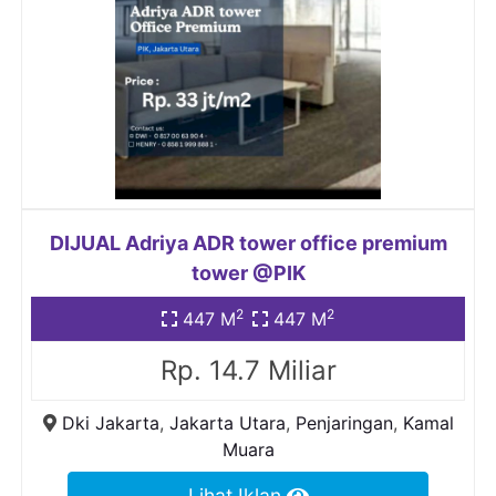
DIJUAL Adriya ADR tower office premium
tower @PIK
2
2
447 M
447 M
Rp. 14.7 Miliar
Dki Jakarta
,
Jakarta Utara
,
Penjaringan
,
Kamal
Muara
Lihat Iklan