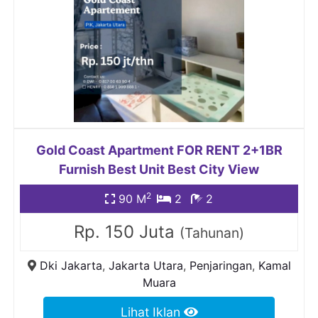
Gold Coast Apartment FOR RENT 2+1BR
Furnish Best Unit Best City View
2
90 M
2
2
Rp. 150 Juta
(Tahunan)
Dki Jakarta
,
Jakarta Utara
,
Penjaringan
,
Kamal
Muara
Lihat Iklan