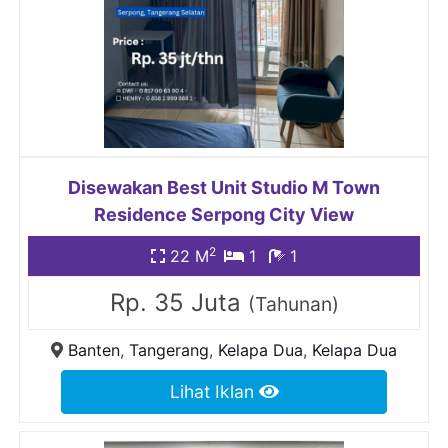
Disewakan Best Unit Studio M Town
Residence Serpong City View
2
22 M
1
1
Rp. 35 Juta
(Tahunan)
Banten
,
Tangerang
,
Kelapa Dua
,
Kelapa Dua
Lihat Iklan