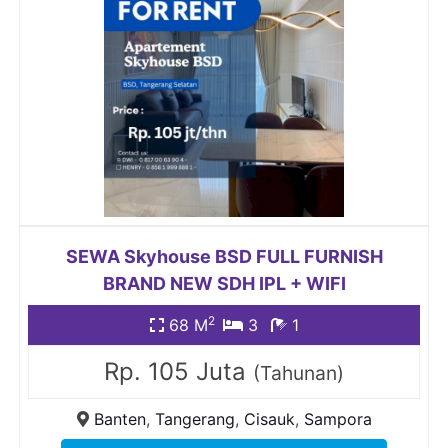
SEWA Skyhouse BSD FULL FURNISH
BRAND NEW SDH IPL + WIFI
2
68 M
3
1
Rp. 105 Juta
(Tahunan)
Banten
,
Tangerang
,
Cisauk
,
Sampora