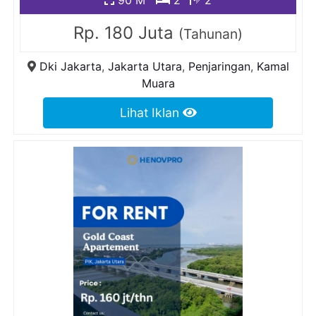
90 M
2
2
Rp. 180 Juta
(Tahunan)
Dki Jakarta
,
Jakarta Utara
,
Penjaringan
,
Kamal
Muara
Lihat Iklan