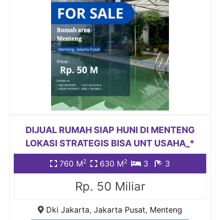
DIJUAL RUMAH SIAP HUNI DI MENTENG
LOKASI STRATEGIS BISA UNT USAHA_*
2
2
760 M
630 M
3
3
Rp. 50 Miliar
Dki Jakarta
,
Jakarta Pusat
,
Menteng