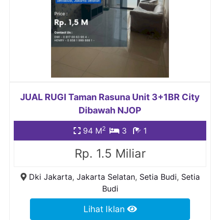
JUAL RUGI Taman Rasuna Unit 3+1BR City
Dibawah NJOP
2
94 M
3
1
Rp. 1.5 Miliar
Dki Jakarta
,
Jakarta Selatan
,
Setia Budi
,
Setia
Budi
Lihat Iklan