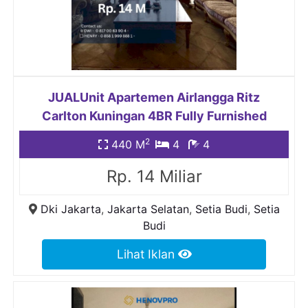
JUALUnit Apartemen Airlangga Ritz
Carlton Kuningan 4BR Fully Furnished
2
440 M
4
4
Rp. 14 Miliar
Dki Jakarta
,
Jakarta Selatan
,
Setia Budi
,
Setia
Budi
Lihat Iklan