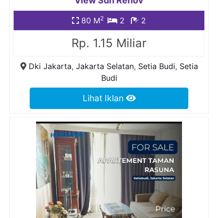
View Sdh Renov
2
80 M
2
2
Rp. 1.15 Miliar
Dki Jakarta
,
Jakarta Selatan
,
Setia Budi
,
Setia
Budi
Lihat Iklan