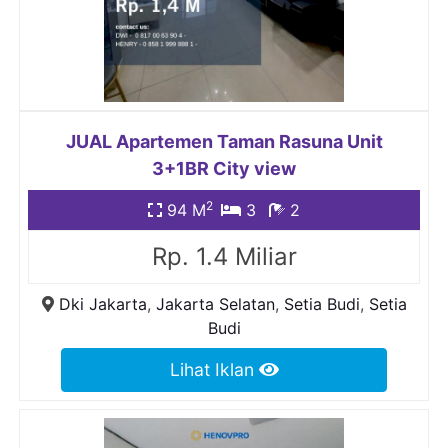
JUAL Apartemen Taman Rasuna Unit
3+1BR City view
2
94 M
3
2
Rp. 1.4 Miliar
Dki Jakarta
,
Jakarta Selatan
,
Setia Budi
,
Setia
Budi
Lihat Iklan