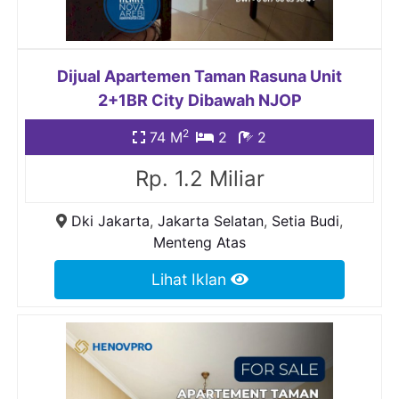
Dijual Apartemen Taman Rasuna Unit
2+1BR City Dibawah NJOP
2
74 M
2
2
Rp. 1.2 Miliar
Dki Jakarta
,
Jakarta Selatan
,
Setia Budi
,
Menteng Atas
Lihat Iklan