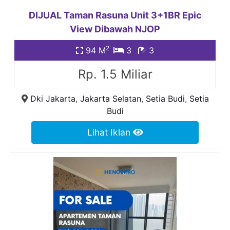
DIJUAL Taman Rasuna Unit 3+1BR Epic
View Dibawah NJOP
2
94 M
3
3
Rp. 1.5 Miliar
Dki Jakarta
,
Jakarta Selatan
,
Setia Budi
,
Setia
Budi
Lihat Iklan