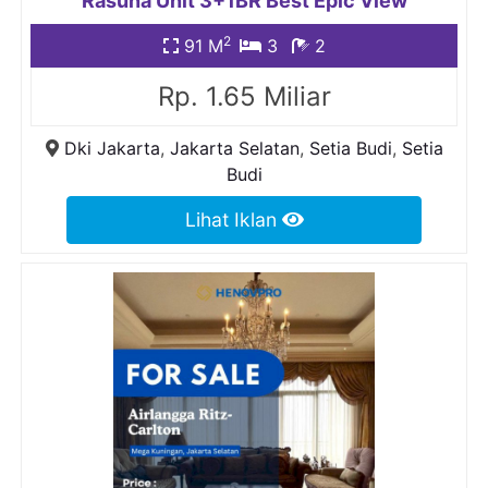
Rasuna Unit 3+1BR Best Epic View
2
91 M
3
2
Rp. 1.65 Miliar
Dki Jakarta
,
Jakarta Selatan
,
Setia Budi
,
Setia
Budi
Lihat Iklan