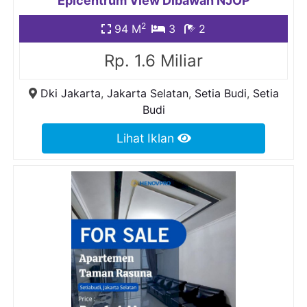
Epicentrum View Dibawah NJOP
2
94 M
3
2
Rp. 1.6 Miliar
Dki Jakarta
,
Jakarta Selatan
,
Setia Budi
,
Setia
Budi
Lihat Iklan