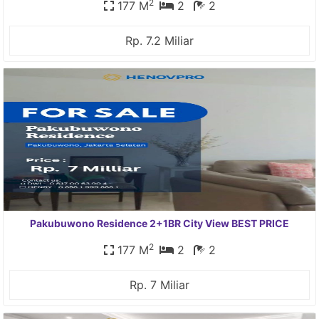
2
177 M
2
2
Rp. 7.2 Miliar
Pakubuwono Residence 2+1BR City View BEST PRICE
2
177 M
2
2
Rp. 7 Miliar