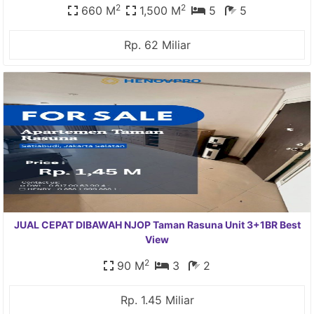
2
2
660 M
1,500 M
5
5
Rp. 62 Miliar
JUAL CEPAT DIBAWAH NJOP Taman Rasuna Unit 3+1BR Best
View
2
90 M
3
2
Rp. 1.45 Miliar