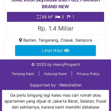
BRAND NEW
2
68 M
3
1
Rp. 1.4 Miliar
Banten
,
Tangerang
,
Cisauk
,
Sampora
Lihat Iklan
© 2020 by HenryProperti
|
|
Tentang Kami
Hubungi Kami
Privacy Policy
Supported by :
WebsiteDen
Ga perlu bingung lagi kalau mau cari rumah atau
apartemen yang dijual di Jakarta Barat, Selatan, Pusat
dan sekitarnya, karena kami memiliki database