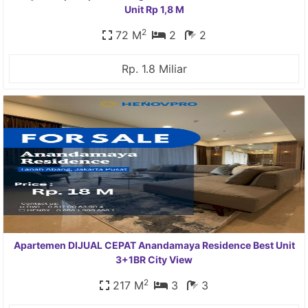
Unit Rp 1,8 M
2
72 M
2
2
Rp. 1.8 Miliar
Apartemen DIJUAL CEPAT Anandamaya Residence Best Unit
3+1BR City View
2
217 M
3
3