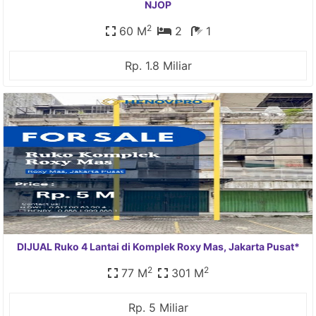
NJOP
2
60 M
2
1
Rp. 1.8 Miliar
DIJUAL Ruko 4 Lantai di Komplek Roxy Mas, Jakarta Pusat*
2
2
77 M
301 M
Rp. 5 Miliar