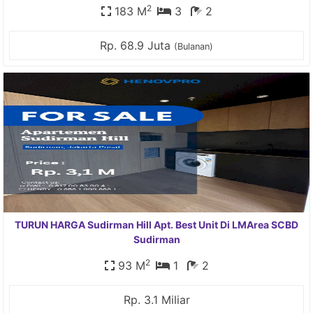
2
183 M
3
2
Rp. 68.9 Juta
(Bulanan)
TURUN HARGA Sudirman Hill Apt. Best Unit Di LMArea SCBD
Sudirman
2
93 M
1
2
Rp. 3.1 Miliar