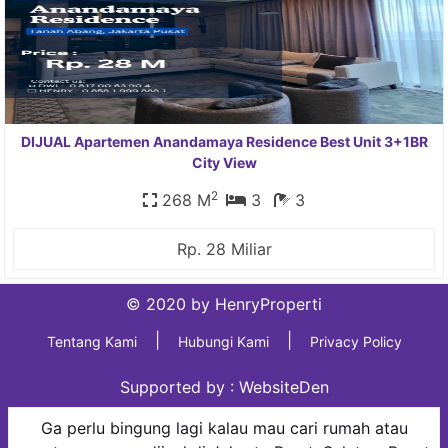
DIJUAL Apartemen Anandamaya Residence Best Unit 3+1BR
City View
2
268 M
3
3
Rp. 28 Miliar
© 2020 by HenryProperti
|
|
Tentang Kami
Hubungi Kami
Privacy Policy
Supported by :
WebsiteDen
Ga perlu bingung lagi kalau mau cari rumah atau