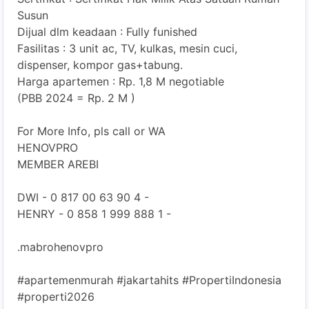
Susun
Dijual dlm keadaan : Fully funished
Fasilitas : 3 unit ac, TV, kulkas, mesin cuci,
dispenser, kompor gas+tabung.
Harga apartemen : Rp. 1,8 M negotiable
(PBB 2024 = Rp. 2 M )
For More Info, pls call or WA
HENOVPRO
MEMBER AREBI
DWI - 0 817 00 63 90 4 -
HENRY - 0 858 1 999 888 1 -
.mabrohenovpro
#apartemenmurah #jakartahits #PropertiIndonesia
#properti2026