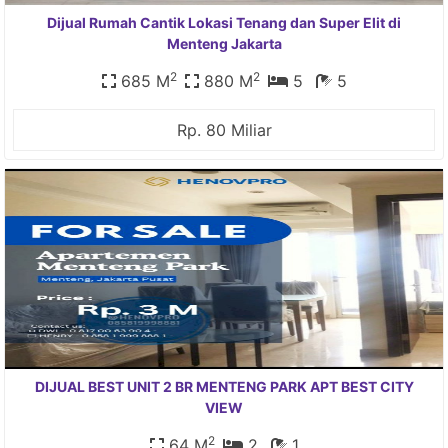
Dijual Rumah Cantik Lokasi Tenang dan Super Elit di
Menteng Jakarta
2
2
685 M
880 M
5
5
Rp. 80 Miliar
DIJUAL BEST UNIT 2 BR MENTENG PARK APT BEST CITY
VIEW
2
64 M
2
1