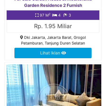
Garden Residence 2 Furnish
2
97 M
4
3
Rp. 1.95 Miliar
Dki Jakarta
,
Jakarta Barat
,
Grogol
Petamburan
,
Tanjung Duren Selatan
Lihat Iklan