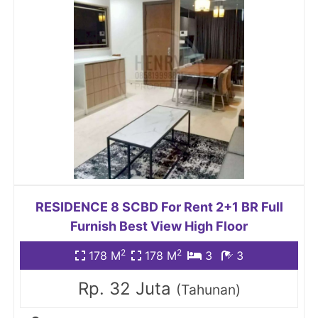
RESIDENCE 8 SCBD For Rent 2+1 BR Full
Furnish Best View High Floor
2
2
178 M
178 M
3
3
Rp. 32 Juta
(Tahunan)