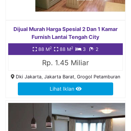
Dijual Murah Harga Spesial 2 Dan 1 Kamar
Furnish Lantai Tengah City
2
2
88 M
88 M
3
2
Rp. 1.45 Miliar
Dki Jakarta
,
Jakarta Barat
,
Grogol Petamburan
Lihat Iklan