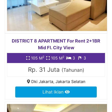
DISTRICT 8 APARTMENT For Rent 2+1BR
Mid Fl. City View
2
2
105 M
105 M
3
3
Rp. 31 Juta
(Tahunan)
Dki Jakarta
,
Jakarta Selatan
Lihat Iklan