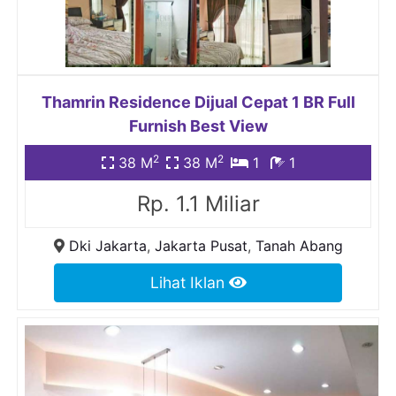
Thamrin Residence Dijual Cepat 1 BR Full
Furnish Best View
2
2
38 M
38 M
1
1
Rp. 1.1 Miliar
Dki Jakarta
,
Jakarta Pusat
,
Tanah Abang
Lihat Iklan