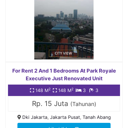
For Rent 2 And 1 Bedrooms At Park Royale
Executive Just Renovated Unit
2
2
148 M
148 M
3
3
Rp. 15 Juta
(Tahunan)
Dki Jakarta
,
Jakarta Pusat
,
Tanah Abang