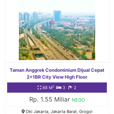
Taman Anggrek Condominium Dijual Cepat
2+1BR City View High Floor
2
88 M
3
2
Rp. 1.55 Miliar
NEGO
Dki Jakarta
,
Jakarta Barat
,
Grogol