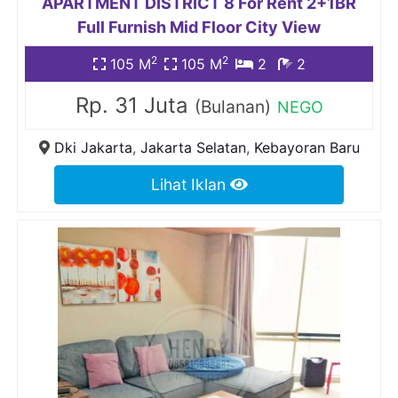
APARTMENT DISTRICT 8 For Rent 2+1BR
Full Furnish Mid Floor City View
2
2
105 M
105 M
2
2
Rp. 31 Juta
(Bulanan)
NEGO
Dki Jakarta
,
Jakarta Selatan
,
Kebayoran Baru
Lihat Iklan