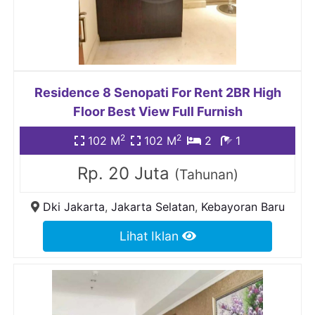
Residence 8 Senopati For Rent 2BR High
Floor Best View Full Furnish
2
2
102 M
102 M
2
1
Rp. 20 Juta
(Tahunan)
Dki Jakarta
,
Jakarta Selatan
,
Kebayoran Baru
Lihat Iklan