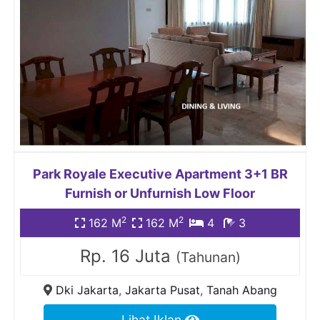
Park Royale Executive Apartment 3+1 BR
Furnish or Unfurnish Low Floor
2
2
162 M
162 M
4
3
Rp. 16 Juta
(Tahunan)
Dki Jakarta
,
Jakarta Pusat
,
Tanah Abang
Lihat Iklan