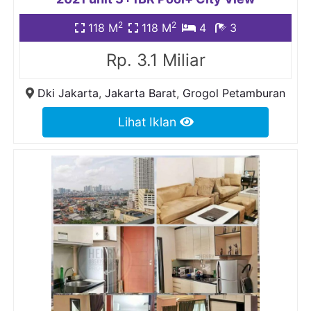
2
2
118 M
118 M
4
3
Rp. 3.1 Miliar
Dki Jakarta
,
Jakarta Barat
,
Grogol Petamburan
Lihat Iklan