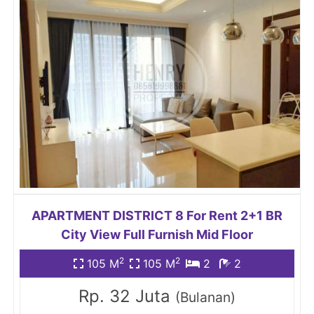
APARTMENT DISTRICT 8 For Rent 2+1 BR
City View Full Furnish Mid Floor
2
2
105 M
105 M
2
2
Rp. 32 Juta
(Bulanan)