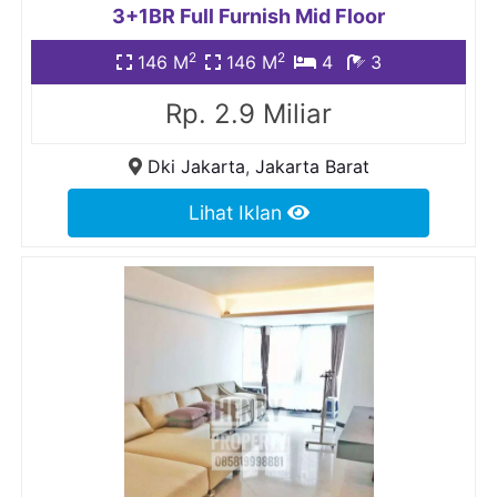
3+1BR Full Furnish Mid Floor
2
2
146 M
146 M
4
3
Rp. 2.9 Miliar
Dki Jakarta
,
Jakarta Barat
Lihat Iklan