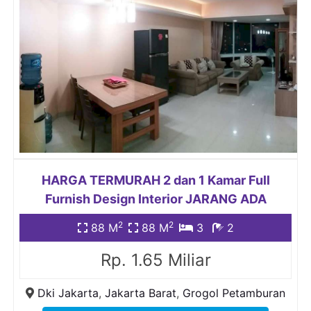
HARGA TERMURAH 2 dan 1 Kamar Full
Furnish Design Interior JARANG ADA
2
2
88 M
88 M
3
2
Rp. 1.65 Miliar
Dki Jakarta
,
Jakarta Barat
,
Grogol Petamburan