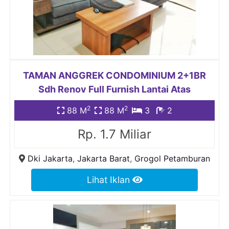
TAMAN ANGGREK CONDOMINIUM 2+1BR
Sdh Renov Full Furnish Lantai Atas
2
2
88 M
88 M
3
2
Rp. 1.7 Miliar
Dki Jakarta
,
Jakarta Barat
,
Grogol Petamburan
Lihat Iklan