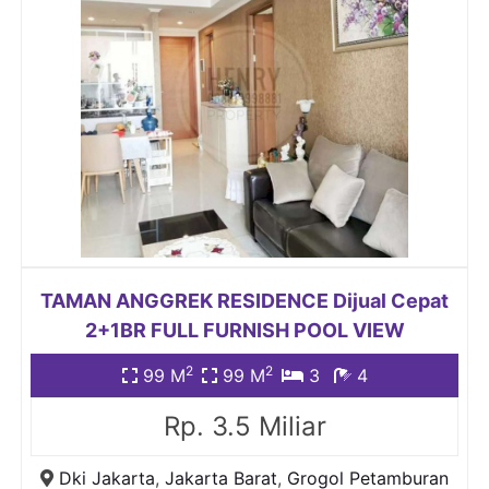
TAMAN ANGGREK RESIDENCE Dijual Cepat
2+1BR FULL FURNISH POOL VIEW
2
2
99 M
99 M
3
4
Rp. 3.5 Miliar
Dki Jakarta
,
Jakarta Barat
,
Grogol Petamburan