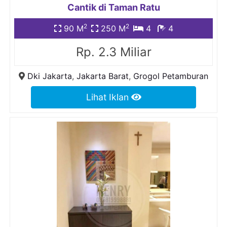
Cantik di Taman Ratu
2
2
90 M
250 M
4
4
Rp. 2.3 Miliar
Dki Jakarta
,
Jakarta Barat
,
Grogol Petamburan
Lihat Iklan