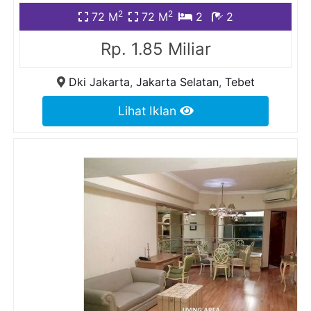
2
2
72 M
72 M
2
2
Rp. 1.85 Miliar
Dki Jakarta
,
Jakarta Selatan
,
Tebet
Lihat Iklan