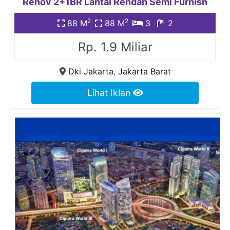
Renov 2+1BR Lantai Rendah Semi Furnish
2
2
88 M
88 M
3
2
Rp. 1.9 Miliar
Dki Jakarta
,
Jakarta Barat
Lihat Iklan