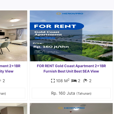
tment 2+1BR
FOR RENT Gold Coast Apartment 2+1BR
ity View
Furnish Best Unit Best SEA View
2
2
108 M
2
2
Rp. 160 Juta
nan)
(Tahunan)