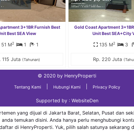
Apartment 3+1BR Furnish Best
Gold Coast Apartment 3+1BR 
nit Best SEA View
Unit Best SEA+City 
2
2
51 M
1
1
135 M
3
. 115 Juta
Rp. 220 Juta
(Tahunan)
(Tahu
© 2020 by HenryProperti
|
|
Tentang Kami
Hubungi Kami
Privacy Policy
Supported by :
WebsiteDen
temen yang dijual di Jakarta Barat, Selatan, Pusat dan se
 anda temukan disini. Anda hanya perlu menghubungi konta
daftar di HenryProperti. Yuk, pilih salah satunya sekarang