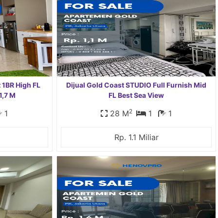
 1BR High FL
Dijual Gold Coast STUDIO Full Furnish Mid
1,7 M
FL Best Sea View
2
1
28 M
1
1
Rp. 1.1 Miliar