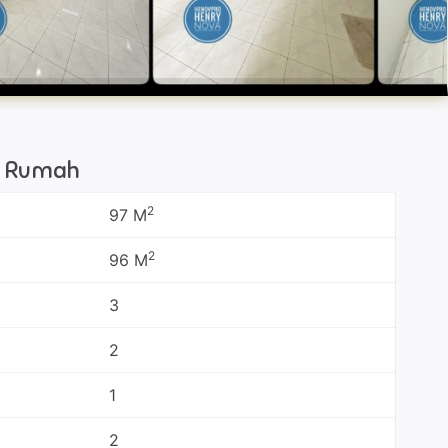
si Rumah
2
97 M
2
96 M
3
2
1
2