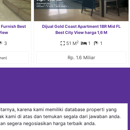
Furnish Best
Dijual Gold Coast Apartment 1BR Mid FL
View
Best City View harga 1,6 M
2
3
51 M
1
1
Rp. 1.6 Miliar
nan)
kitarnya, karena kami memiliki database properti yang
k kami di atas dan temukan segala dari jawaban anda.
 dan segera negosiasikan harga terbaik anda.