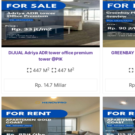
DIJUAL Adriya ADR tower office premium
GREENBAY 
tower @PIK
2
2
447 M
447 M
Rp. 14.7 Miliar
Rp