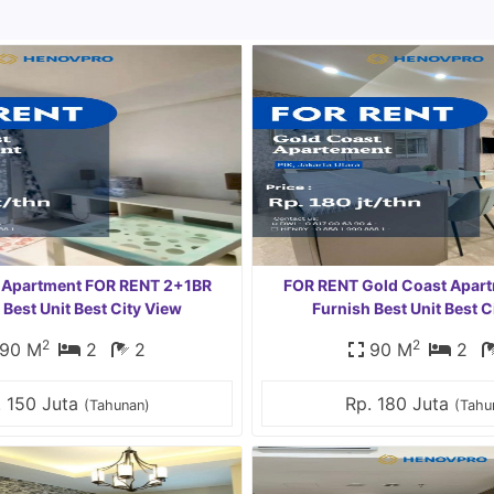
 Apartment FOR RENT 2+1BR
FOR RENT Gold Coast Apar
 Best Unit Best City View
Furnish Best Unit Best C
2
2
90 M
2
2
90 M
2
. 150 Juta
Rp. 180 Juta
(Tahunan)
(Tahu