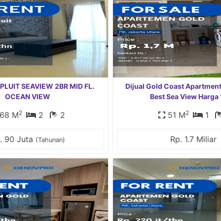
PLUIT SEAVIEW 2BR MID FL.
Dijual Gold Coast Apartment
OCEAN VIEW
Best Sea View Harga 
2
2
68 M
2
2
51 M
1
. 90 Juta
Rp. 1.7 Miliar
(Tahunan)