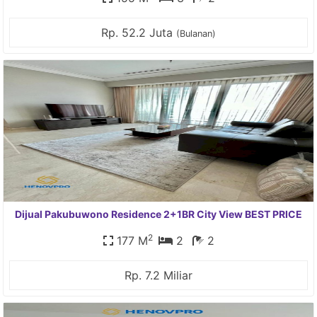
Rp. 52.2 Juta
(Bulanan)
Dijual Pakubuwono Residence 2+1BR City View BEST PRICE
2
177 M
2
2
Rp. 7.2 Miliar