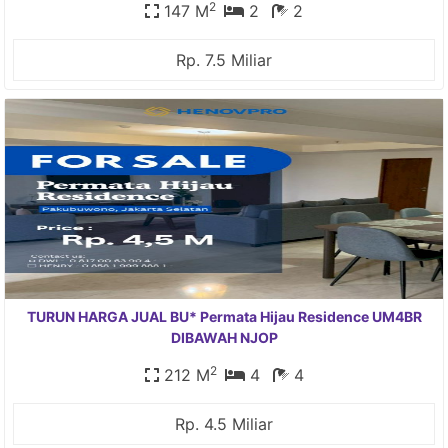
2
147 M
2
2
Rp. 7.5 Miliar
TURUN HARGA JUAL BU* Permata Hijau Residence UM4BR
DIBAWAH NJOP
2
212 M
4
4
Rp. 4.5 Miliar