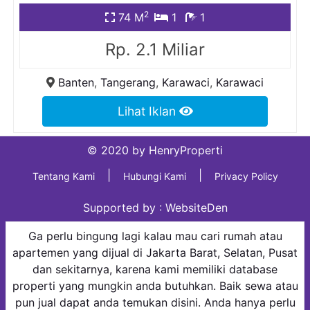
2
74 M
1
1
Rp. 2.1 Miliar
Banten
,
Tangerang
,
Karawaci
,
Karawaci
Lihat Iklan
© 2020 by HenryProperti
|
|
Tentang Kami
Hubungi Kami
Privacy Policy
Supported by :
WebsiteDen
Ga perlu bingung lagi kalau mau cari rumah atau
apartemen yang dijual di Jakarta Barat, Selatan, Pusat
dan sekitarnya, karena kami memiliki database
properti yang mungkin anda butuhkan. Baik sewa atau
pun jual dapat anda temukan disini. Anda hanya perlu